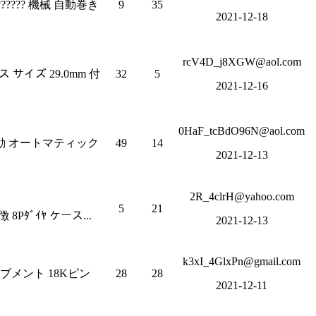
????? 機械 自動巻き
9
35
2021-12-18
rcV4D_j8XGW@aol.com
 サイズ 29.0mm 付
32
5
2021-12-16
0HaF_tcBdO96N@aol.com
振動 オートマティック
49
14
2021-12-13
2R_4clrH@yahoo.com
5
21
Pﾀﾞｲﾔ ケース...
2021-12-13
k3xI_4GlxPn@gmail.com
きムーブメント 18Kピン
28
28
2021-12-11