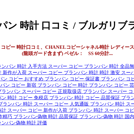
パン 時計 口コミ / ブルガリブ
コピー 時計口コミ、CHANELコピーシャネル時計 レディース 
(龍頭ガード含まず) ベゼル： SS 60分計...
ランパン 時計 入手方法
スーパー コピー ブランパン 時計 全品
計 新作が入荷
スーパー コピー ブランパン 時計 時計 激安
スーパ
パン コピー おすすめ
ブランパン コピー 保証書
ブランパン コ
パン コピー 新宿
ブランパン コピー 時計
ブランパン コピー 
ブランパン スーパー コピー 正規取扱店
ブランパン スーパー コ
ン 時計 コピー 免税店
ブランパン 時計 コピー 品質保証
ブラン
ブランパン 時計 スーパー コピー 人気通販
ブランパン 時計 ス
時計 スーパー コピー 新作が入荷
ブランパン 時計 スーパー コ
制作精巧
ブランパン偽物 時計 品質保証
ブランパン偽物 時計 国
ランパン偽物 時計 評価