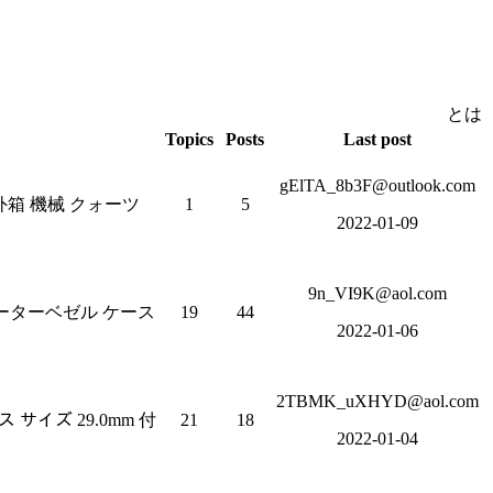
とは
Topics
Posts
Last post
gElTA_8b3F@outlook.com
.外箱 機械 クォーツ
1
5
2022-01-09
9n_VI9K@aol.com
メーターベゼル ケース
19
44
2022-01-06
2TBMK_uXHYD@aol.com
 サイズ 29.0mm 付
21
18
2022-01-04