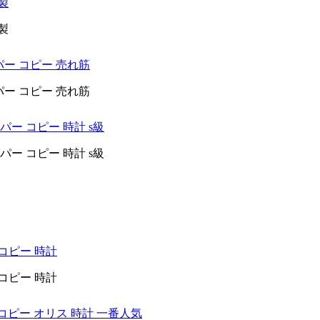
製
製
パー コピー 売れ筋
パー コピー 売れ筋
パー コピー 時計 s級
パー コピー 時計 s級
 コピー 時計
 コピー 時計
 コピー オリス 時計 一番人気