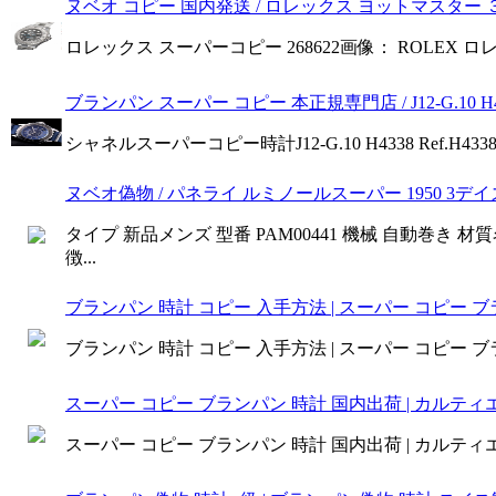
ヌベオ コピー 国内発送 / ロレックス ヨットマスター ３７
ロレックス スーパーコピー 268622画像： ROLEX ロレ
ブランパン スーパー コピー 本正規専門店 / J12-G.10
シャネルスーパーコピー時計J12-G.10 H4338 Ref.H4
ヌベオ偽物 / パネライ ルミノールスーパー 1950 3デイ
タイプ 新品メンズ 型番 PAM00441 機械 自動巻き
徴...
ブランパン 時計 コピー 入手方法 | スーパー コピー 
ブランパン 時計 コピー 入手方法 | スーパー コピー 
スーパー コピー ブランパン 時計 国内出荷 | カルティ
スーパー コピー ブランパン 時計 国内出荷 | カルティ