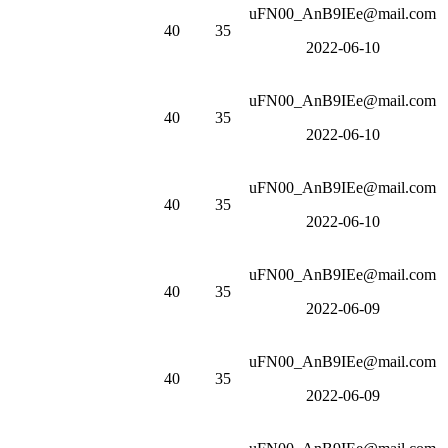
uFN00_AnB9IEe@mail.com
40
35
2022-06-10
uFN00_AnB9IEe@mail.com
40
35
2022-06-10
uFN00_AnB9IEe@mail.com
40
35
2022-06-10
uFN00_AnB9IEe@mail.com
40
35
2022-06-09
uFN00_AnB9IEe@mail.com
40
35
2022-06-09