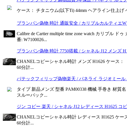
ケース： チタニウム(以下Ti) 44mm ヘアライン仕上げ 
ブランパン偽物 時計 通販安全 / カリブルカルティエW7
Calibre de Cartier multiple time zon
番: W7100026...
ブランパン偽物 時計 7750搭載 / シャネル J12 メンズ H
CHANELコピーシャネル時計 メンズ H1626 ケース
60分計...
パテックフィリップ偽物楽天 / パネライ ラジオミール 42
タイプ 新品メンズ 型番 PAM00338 機械 手巻き 材
スルーバック...
ジン コピー 楽天 / シャネル J12 レディース H1625 コ
CHANELコピーシャネル時計 レディース H1625 ケ
60分計...