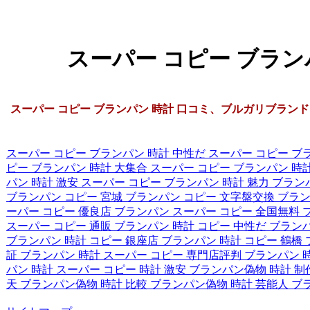
スーパー コピー ブラン
スーパー コピー ブランパン 時計 口コミ、ブルガリブランド 
スーパー コピー ブランパン 時計 中性だ
スーパー コピー ブ
ピー ブランパン 時計 大集合
スーパー コピー ブランパン 時
パン 時計 激安
スーパー コピー ブランパン 時計 魅力
ブラン
ブランパン コピー 宮城
ブランパン コピー 文字盤交換
ブラン
ーパー コピー 優良店
ブランパン スーパー コピー 全国無料
スーパー コピー 通販
ブランパン 時計 コピー 中性だ
ブランパ
ブランパン 時計 コピー 銀座店
ブランパン 時計 コピー 鶴橋
証
ブランパン 時計 スーパー コピー 専門店評判
ブランパン 
パン 時計 スーパー コピー 時計 激安
ブランパン偽物 時計 
天
ブランパン偽物 時計 比較
ブランパン偽物 時計 芸能人
ブ