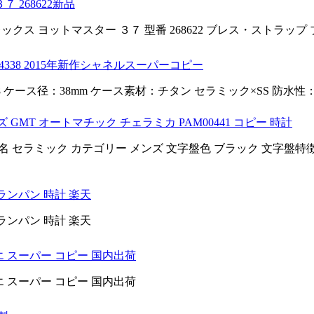
 268622新品
ックス ヨットマスター ３７ 型番 268622 ブレス・ストラップ ブ
 H4338 2015年新作シャネルスーパーコピー
338 ケース径：38mm ケース素材：チタン セラミック×SS 防水性：20
ズ GMT オートマチック チェラミカ PAM00441 コピー 時計
 材質名 セラミック カテゴリー メンズ 文字盤色 ブラック 文字盤特
ブランパン 時計 楽天
ブランパン 時計 楽天
エ スーパー コピー 国内出荷
エ スーパー コピー 国内出荷