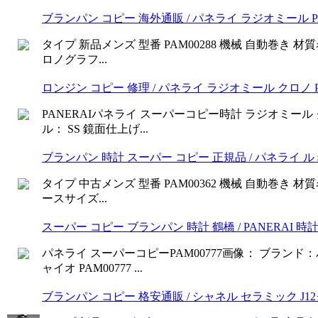
ブランパン コピー 海外通販 / パネライ ラジオミール PA
タイプ 新品メンズ 型番 PAM00288 機械 自動巻き 材
ロノグラフ...
ロンジン コピー 修理 / パネライ ラジオミール クロノ PA
PANERAIパネライ スーパーコピー時計 ラジオミール ク
ル： SS 鏡面仕上げ...
ブランパン 時計 スーパー コピー 正規品 / パネライ ルミ
タイプ 中古メンズ 型番 PAM00362 機械 自動巻き
ースサイズ...
スーパー コピー ブランパン 時計 鶴橋 / PANERAI 
パネライ スーパーコピーPAM00777画像： ブランド：
ャイオ PAM00777 ...
ブランパン コピー 格安通販 / シャネル セラミック J12ク