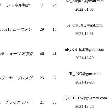
No_ZnqRd@gmail.com
ゴリー シャネル時計
7
24
2022-01-03
5e_8fK3XQ@aol.com
W1556215 ムーブメン
29
15
2021-12-31
nRyKB_hxl79@aol.com
 機械 クォーツ 材質名
46
41
2021-12-29
fR_aNG@gmx.com
ク ベゼルダイヤ ブレスダ
25
32
2021-12-28
LQDTC_FWjq@gmail.com
38mm ブラックラバー
21
35
2021-12-26