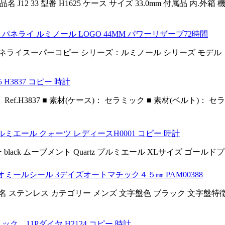
12 33 型番 H1625 ケース サイズ 33.0mm 付属品 内.外箱
74 パネライ ルミノール LOGO 44MM パワーリザーブ72時間
パネライスーパーコピー シリーズ：ルミノール シリーズ モデル：PA
H3837 コピー 時計
■ 型番： Ref.H3837 ■ 素材(ケース)： セラミック ■ 素材(ベルト)：
ルミエール クォーツ レディースH0001 コピー 時計
 black ムーブメント Quartz プルミエール XLサイズ ゴールドプ
ジオミールシール 3デイズオートマチック４５㎜ PAM00388
 材質名 ステンレス カテゴリー メンズ 文字盤色 ブラック 文字盤特
ミック 11Pダイヤ H2124 コピー 時計