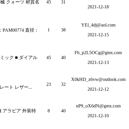
 機械 クォーツ 材質名
45
31
2021-12-18
YEl_4dj@aol.com
1
38
M00774 直径：
2021-12-15
Fb_p2L5OCg@gmx.com
 セラミック ■ ダイアル
45
40
2021-12-13
X0kHD_z6vw@outlook.com
23
32
レート レザー...
2021-12-12
nP9_oX6dN@gmx.com
徴 アラビア 外装特
8
40
2021-12-10