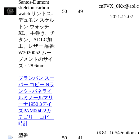
Santos-Dumont
cnFVX_0Kx@aol.
skeleton carbon
50
49
watch サントス-
2021-12-07
デュモン スケル
トン ウォッチ
XL、手巻き、チ
タン、ADLC加
工、レザー 品番:
W2020052 ムー
ブメントのサイ
ズ：28.6mm...
ブランパン スー
パー コピー Nラ
ンク - パネライ
ルミノールマリ
ーナ1950 3デイ
ズPAM00422カ
テゴリー コピー
時計
tK81_1tf5@outlook
型番
50
41