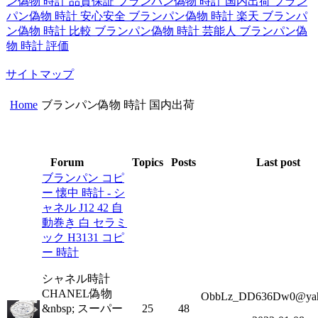
ン偽物 時計 品質保証
ブランパン偽物 時計 国内出荷
ブラン
パン偽物 時計 安心安全
ブランパン偽物 時計 楽天
ブランパ
ン偽物 時計 比較
ブランパン偽物 時計 芸能人
ブランパン偽
物 時計 評価
サイトマップ
Home
ブランパン偽物 時計 国内出荷
Forum
Topics
Posts
Last post
ブランパン コピ
ー 懐中 時計 - シ
ャネル J12 42 自
動巻き 白 セラミ
ック H3131 コピ
ー 時計
シャネル時計
CHANEL偽物
ObbLz_DD636Dw0@yah
&nbsp; スーパー
25
48