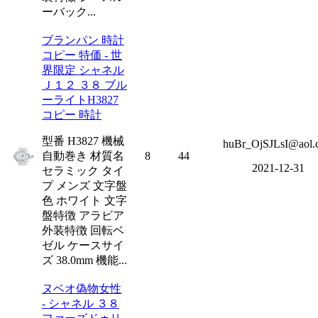
ーバック...
ブランパン 時計
コピー 特価 - 世
界限定 シャネル
Ｊ１２ ３８ ブル
ーライトH3827
コピー 時計
型番 H3827 機械
huBr_OjSJLsI@aol.
自動巻き 材質名
8
44
2021-12-31
セラミック タイ
プ メンズ 文字盤
色 ホワイト 文字
盤特徴 アラビア
外装特徴 回転ベ
ゼル ケースサイ
ズ 38.0mm 機能...
ヌベオ偽物女性
- シャネル ３８