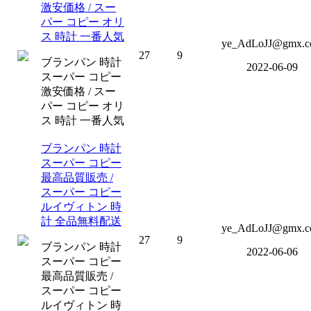
激安価格 / スー
パー コピー オリ
ス 時計 一番人気
ye_AdLoJJ@gmx.
27
9
ブランパン 時計
2022-06-09
スーパー コピー
激安価格 / スー
パー コピー オリ
ス 時計 一番人気
ブランパン 時計
スーパー コピー
最高品質販売 /
スーパー コピー
ルイヴィトン 時
計 全品無料配送
ye_AdLoJJ@gmx.
27
9
ブランパン 時計
2022-06-06
スーパー コピー
最高品質販売 /
スーパー コピー
ルイヴィトン 時