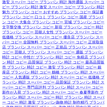
激安
スーパー コピー ブランパン 時計 海外通販
スーパー コ
ピー ブランパン 時計 激安
スーパー コピー ブランパン 時計
魅力
ブランパン コピー おすすめ
ブランパン コピー 保証書
ブランパン コピー 口コミ
ブランパン コピー 国産
ブランパ
ン コピー 大集合
ブランパン コピー 宮城
ブランパン コピー
文字盤交換
ブランパン コピー 新宿
ブランパン コピー 時計
ブランパン コピー 芸能人女性
ブランパン スーパー コピー
低価格
ブランパン スーパー コピー 優良店
ブランパン スー
パー コピー 全国無料
ブランパン スーパー コピー 正規取扱
店
ブランパン スーパー コピー 正規品
ブランパン スーパー
コピー 芸能人
ブランパン スーパー コピー 通販
ブランパン
時計 コピー 中性だ
ブランパン 時計 コピー 免税店
ブランパ
ン 時計 コピー 品質保証
ブランパン 時計 コピー 最高品質販
売
ブランパン 時計 コピー 激安
ブランパン 時計 コピー 銀
座店
ブランパン 時計 コピー 鶴橋
ブランパン 時計 スーパー
コピー 人気通販
ブランパン 時計 スーパー コピー 低価格
ブ
ランパン 時計 スーパー コピー 品質保証
ブランパン 時計 ス
ーパー コピー 専門店評判
ブランパン 時計 スーパー コピー
新作が入荷
ブランパン 時計 スーパー コピー 春夏季新作
ブ
ランパン 時計 スーパー コピー 時計
ブランパン 時計 スーパ
ー コピー 時計 激安
ブランパン偽物 時計 制作精巧
ブランパ