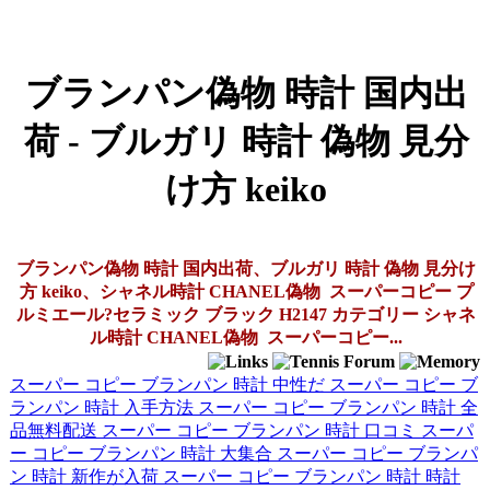
ブランパン偽物 時計 国内出
荷 - ブルガリ 時計 偽物 見分
け方 keiko
ブランパン偽物 時計 国内出荷、ブルガリ 時計 偽物 見分け
方 keiko、シャネル時計 CHANEL偽物 スーパーコピー プ
ルミエール?セラミック ブラック H2147 カテゴリー シャネ
ル時計 CHANEL偽物 スーパーコピー...
スーパー コピー ブランパン 時計 中性だ
スーパー コピー ブ
ランパン 時計 入手方法
スーパー コピー ブランパン 時計 全
品無料配送
スーパー コピー ブランパン 時計 口コミ
スーパ
ー コピー ブランパン 時計 大集合
スーパー コピー ブランパ
ン 時計 新作が入荷
スーパー コピー ブランパン 時計 時計