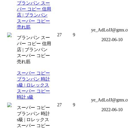
ブランパン スー
パー コピー 信用
店 | ブランパン
スーパー コピー
売れ筋
ye_AdLoJJ@gmx.
27
9
ブランパン スー
2022-06-10
パー コピー 信用
店 | ブランパン
スーパー コピー
売れ筋
スーパー コピー
ブランパン 時計
s級 | ロレックス
スーパー コピー
時計 s級
ye_AdLoJJ@gmx.
27
9
スーパー コピー
2022-06-10
ブランパン 時計
s級 | ロレックス
スーパー コピー