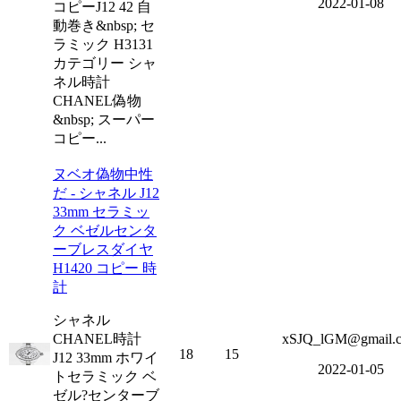
2022-01-08
コピーJ12 42 自
動巻き&nbsp; セ
ラミック H3131
カテゴリー シャ
ネル時計
CHANEL偽物
&nbsp; スーパー
コピー...
ヌベオ偽物中性
だ - シャネル J12
33mm セラミッ
ク ベゼルセンタ
ーブレスダイヤ
H1420 コピー 時
計
シャネル
CHANEL時計
xSJQ_lGM@gmail.
18
15
J12 33mm ホワイ
2022-01-05
トセラミック ベ
ゼル?センターブ