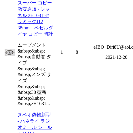
スーパー コピー
激安通販 - シャ
ネル zH1631 セ
ラミックJ12
38mm ベゼルダ
イヤ コピー 時計
ムーブメント
eJBQ_Diri8U@aol.
&nbsp;&nbsp;
1
8
&nbsp;自動巻 タ
2021-12-20
イプ
&nbsp;&nbsp;
&nbsp;メンズ サ
イズ
&nbsp;&nbsp;
&nbsp;38 型番
&nbsp;&nbsp;
&nbsp;zH1631...
ヌベオ偽物新型
- パネライ ラジ
オミール シール