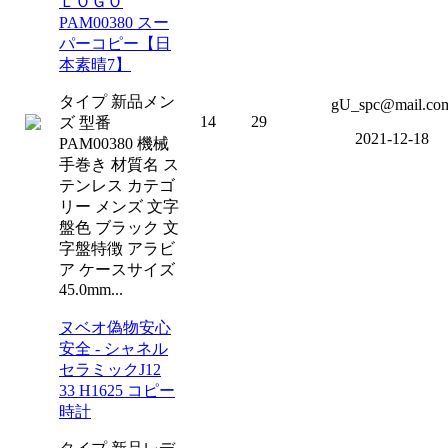
ＬＯＧＯ
PAM00380 スー
パーコピー【日
本素晴7】
タイプ 新品メン
gU_spc@mail.co
14
29
ズ 型番
2021-12-18
PAM00380 機械
手巻き 材質名 ス
テンレス カテゴ
リー メンズ 文字
盤色 ブラック 文
字盤特徴 アラビ
ア ケースサイズ
45.0mm...
ヌベオ偽物安心
安全 - シャネル
セラミックJ12
33 H1625 コピー
時計