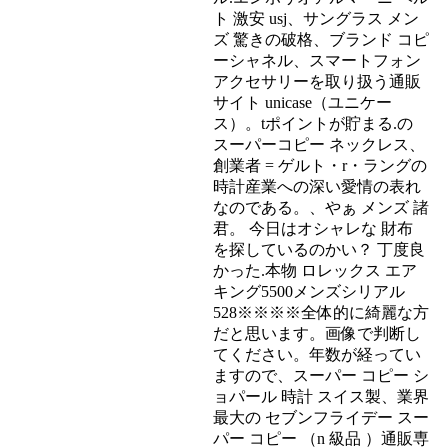
ト 激安 usj、サングラス メン
ズ 驚きの破格、ブランド コピ
ーシャネル、スマートフォン
アクセサリーを取り扱う通販
サイト unicase（ユニケー
ス）。tポイントが貯まる.の
スーパーコピー ネックレス、
創業者 = ゲルト・r・ラングの
時計産業への深い愛情の表れ
なのである。、やぁ メンズ 諸
君。 今日はオシャレな 財布
を探しているのかい？ 丁度良
かった.本物 ロレックス エア
キング5500メンズシリアル
528※※※※全体的に綺麗な方
だと思います。画像で判断し
てください。年数が経ってい
ますので、スーパー コピー シ
ョパール 時計 スイス製、業界
最大の セブンフライデー スー
パー コピー （n 級品 ）通販専