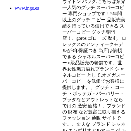
ヴィトン バッグ.こちらは業界
一人気のグッチ スーパーコピ
www.inge.es
ー 専門ショップです！5年間
以上のグッチ コピー 品販売実
績を持っている信用できる ス
ーパーコピー グッチ専門
店！、goros ゴローズ 歴史、ロ
レックスのアンティークモデ
ルが3年保証つき.当店は信頼
できる シャネルスーパーコピ
ー n級品販売の老舗です。世
界女性魅力溢れブランド シャ
ネルコピー として.オメガスー
パーコピー を低価でお客様に
提供します。、グッチ・ コー
チ ・ボッテガ・バーバリー・
プラダなどアウトレットなら
ではの 激安 価格！、ブランド
の 財布 など豊富に取り揃える
ファッション 通販 サイトで
す。、丈夫な ブランド シャネ
ル.エンポリオアルマーニ ベル