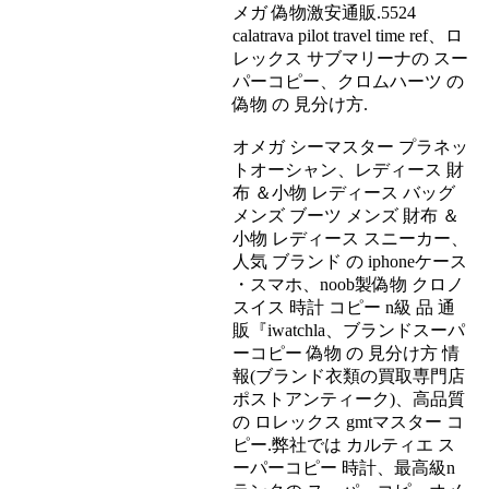
メガ 偽物激安通販.5524
calatrava pilot travel time ref、ロ
レックス サブマリーナの スー
パーコピー、クロムハーツ の
偽物 の 見分け方.
オメガ シーマスター プラネッ
トオーシャン、レディース 財
布 ＆小物 レディース バッグ
メンズ ブーツ メンズ 財布 ＆
小物 レディース スニーカー、
人気 ブランド の iphoneケース
・スマホ、noob製偽物 クロノ
スイス 時計 コピー n級 品 通
販『iwatchla、ブランドスーパ
ーコピー 偽物 の 見分け方 情
報(ブランド衣類の買取専門店
ポストアンティーク)、高品質
の ロレックス gmtマスター コ
ピー.弊社では カルティエ ス
ーパーコピー 時計、最高級n