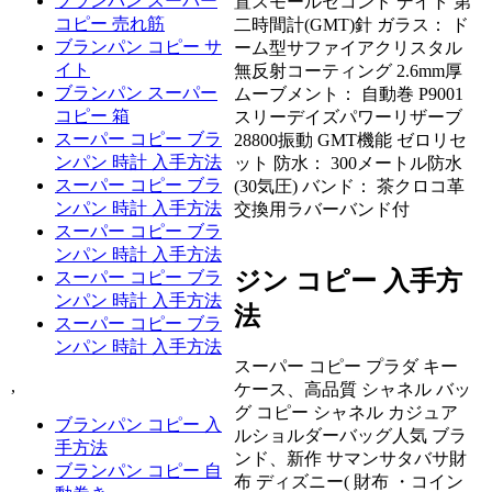
ブランパン スーパー
置スモールセコンド デイト 第
コピー 売れ筋
二時間計(GMT)針 ガラス： ド
ブランパン コピー サ
ーム型サファイアクリスタル
イト
無反射コーティング 2.6mm厚
ブランパン スーパー
ムーブメント： 自動巻 P9001
コピー 箱
スリーデイズパワーリザーブ
スーパー コピー ブラ
28800振動 GMT機能 ゼロリセ
ンパン 時計 入手方法
ット 防水： 300メートル防水
スーパー コピー ブラ
(30気圧) バンド： 茶クロコ革
ンパン 時計 入手方法
交換用ラバーバンド付
スーパー コピー ブラ
ンパン 時計 入手方法
ジン コピー 入手方
スーパー コピー ブラ
ンパン 時計 入手方法
法
スーパー コピー ブラ
ンパン 時計 入手方法
スーパー コピー プラダ キー
,
ケース、高品質 シャネル バッ
グ コピー シャネル カジュア
ブランパン コピー 入
ルショルダーバッグ人気 ブラ
手方法
ンド、新作 サマンサタバサ財
ブランパン コピー 自
布 ディズニー( 財布 ・コイン