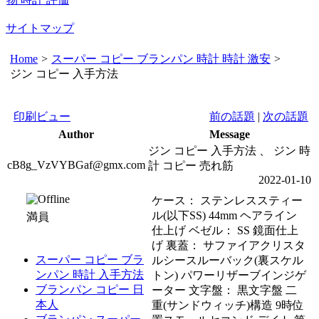
サイトマップ
Home
>
スーパー コピー ブランパン 時計 時計 激安
>
ジン コピー 入手方法
印刷ビュー
前の話題
|
次の話題
Author
Message
ジン コピー 入手方法 、 ジン 時
cB8g_VzVYBGaf@gmx.com
計 コピー 売れ筋
2022-01-10
ケース： ステンレススティー
ル(以下SS) 44mm ヘアライン
満員
仕上げ ベゼル： SS 鏡面仕上
げ 裏蓋： サファイアクリスタ
スーパー コピー ブラ
ルシースルーバック(裏スケル
ンパン 時計 入手方法
トン) パワーリザーブインジゲ
ブランパン コピー 日
ーター 文字盤： 黒文字盤 二
本人
重(サンドウィッチ)構造 9時位