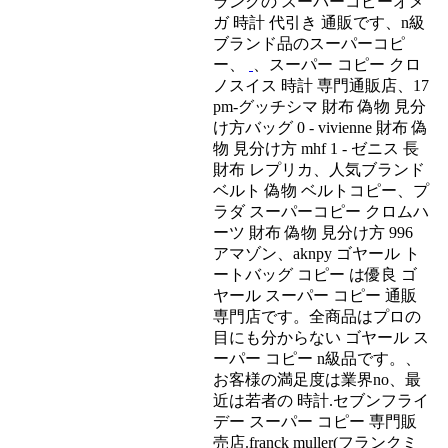
ランクの スーパーコピーオメ
ガ 時計 代引き 通販です、n級
ブランド品のスーパーコピ
ー、
、スーパー コピー クロ
ノスイス 時計 専門通販店、17
pm-グッチシマ 財布 偽物 見分
け方バッグ 0 - vivienne 財布 偽
物 見分け方 mhf 1 - ゼニス 長
財布 レプリカ、人気ブランド
ベルト 偽物 ベルトコピー、プ
ラダ スーパーコピー クロムハ
ーツ 財布 偽物 見分け方 996
アマゾン、aknpy ゴヤール ト
ートバッグ コピー は優良 ゴ
ヤール スーパー コピー 通販
専門店です。全商品はプロの
目にも分からない ゴヤール ス
ーパー コピー n級品です。、
お客様の満足度は業界no、最
近は若者の 時計.セブンフライ
デー スーパー コピー 専門販
売店.franck muller(フランクミ