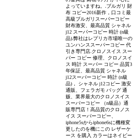
よっていますね。.ブルガリ 財
布 コピー2016新作，口コミ最
高級ブルガリスーパーコピー
財布激安、最高品質 シャネル
j12 スーパーコピー 時計 (n級
品).弊社はレプリカ市場唯一の
ユンハンススーパーコピー 代
引き専門店.クロノスイス スー
パー コピー 修理、クロノスイ
ス 時計 スーパー コピー 品質3
年保証、最高品質 シャネル
j12スーパーコピー 時計 (n級
品)， シャネル j12コピー 激安
通販、フェラガモ バッグ 通
贩、業界最大のクロノスイス
スーパーコピー （n級品）通
販専門店！高品質のクロノス
イス スーパーコピー、
iphone5sからiphone6sに機種変
更したのを機にこの レザーケ
ース を購入 カラーはネイビー