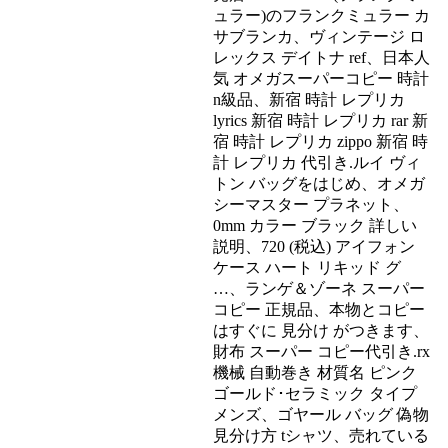
ュラー)のフランクミュラー カ
サブランカ、ヴィンテージ ロ
レックス デイトナ ref、日本人
気 オメガスーパーコピー 時計
n級品、新宿 時計 レプリカ
lyrics 新宿 時計 レプリカ rar 新
宿 時計 レプリカ zippo 新宿 時
計 レプリカ 代引き.ルイ ヴィ
トン バッグをはじめ、オメガ
シーマスター プラネット、
0mm カラー ブラック 詳しい
説明、720 (税込) アイフォン
ケース ハート リキッド グ
…、ランゲ＆ゾーネ スーパー
コピー 正規品、本物とコピー
はすぐに 見分け がつきます、
財布 スーパー コピー代引き.rx
機械 自動巻き 材質名 ピンク
ゴールド･セラミック タイプ
メンズ、ゴヤール バッグ 偽物
見分け方 tシャツ、売れている