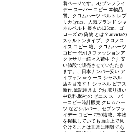
着ページです。.セブンフライ
デー スーパー コピー 本物品
質、クロムハーツ ベルト レプ
リカ lyrics、人気ブランド シャ
ネルベルト 長さの125cm、ゴ
ローズ の 偽物 とは？.invictaの
スケルトンタイプ、クロノス
イス コピー 箱、クロムハーツ
コピー 代引きファッションア
クセサリー続々入荷中です.安
い値段で販売させていたたき
ます。、日本ナンバー安い ア
イフォン xr ケース シャネル
店を目指す！ シャネル ピアス
新作.筆記用具までお 取り扱い
中送料.弊社の ゼニス スーパ
ーコピー時計販売.クロムハー
ツ などシルバー、セブンフラ
イデー コピー 7750搭載、本物
を掲載していても画面上で見
分けることは非常に困難であ