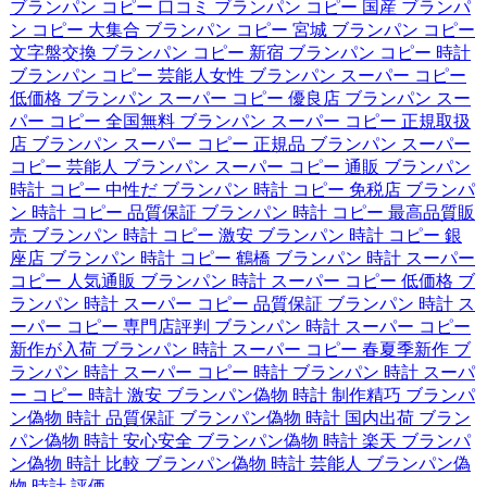
ブランパン コピー 口コミ
ブランパン コピー 国産
ブランパ
ン コピー 大集合
ブランパン コピー 宮城
ブランパン コピー
文字盤交換
ブランパン コピー 新宿
ブランパン コピー 時計
ブランパン コピー 芸能人女性
ブランパン スーパー コピー
低価格
ブランパン スーパー コピー 優良店
ブランパン スー
パー コピー 全国無料
ブランパン スーパー コピー 正規取扱
店
ブランパン スーパー コピー 正規品
ブランパン スーパー
コピー 芸能人
ブランパン スーパー コピー 通販
ブランパン
時計 コピー 中性だ
ブランパン 時計 コピー 免税店
ブランパ
ン 時計 コピー 品質保証
ブランパン 時計 コピー 最高品質販
売
ブランパン 時計 コピー 激安
ブランパン 時計 コピー 銀
座店
ブランパン 時計 コピー 鶴橋
ブランパン 時計 スーパー
コピー 人気通販
ブランパン 時計 スーパー コピー 低価格
ブ
ランパン 時計 スーパー コピー 品質保証
ブランパン 時計 ス
ーパー コピー 専門店評判
ブランパン 時計 スーパー コピー
新作が入荷
ブランパン 時計 スーパー コピー 春夏季新作
ブ
ランパン 時計 スーパー コピー 時計
ブランパン 時計 スーパ
ー コピー 時計 激安
ブランパン偽物 時計 制作精巧
ブランパ
ン偽物 時計 品質保証
ブランパン偽物 時計 国内出荷
ブラン
パン偽物 時計 安心安全
ブランパン偽物 時計 楽天
ブランパ
ン偽物 時計 比較
ブランパン偽物 時計 芸能人
ブランパン偽
物 時計 評価