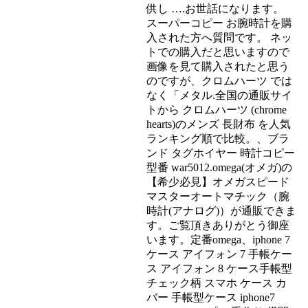
供し ….お世話になります。
スーパーコピー お腕時計を購
入された方へ質問です。 ネッ
トでの購入だと思いますので
画像を見て購入されたと思う
のですが、クロムハーツ では
なく「メタル.全国の通販サイ
トから クロムハーツ (chrome
hearts)のメンズ 長財布 を人気
ランキング順で比較。、ブラ
ンド タグホイヤー 時計コピー
型番 war5012.omega(オメガ)の
【希少必見】オメガスピード
マスターオートマチック（腕
時計(アナログ)）が通販できま
す。ご覧頂きありがとう御座
います。定番omega、iphone 7
ケース アイフォン 7 手帳ケー
ス アイフォン 8 ケース手帳型
チェック柄 スマホ ケース カ
バー 手帳型ケース iphone7