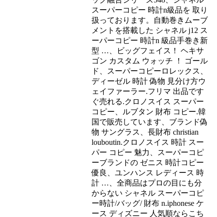
スーパーコピー 時計n級品を 取り
扱っております。自動巻きムーブ
メントを搭載した シャネル j12 ス
ーパーコピー 時計n 級品手巻き新
型 …、ビッグフェイス！ ヘキサ
ゴン カスタム ウォッチ ！ ゴール
ド、スーパーコピーロレックス、
ディーゼル 時計 偽物 見分け方ウ
ェイファーラー.フリマ 出品です
ぐ売れる.クロノスイス スーパー
コピー、ルブタン 財布 コピー.韓
国で販売しています、ブランド偽
物 サングラス、長財布 christian
louboutin.クロノスイス 時計 スー
パー コピー 魅力、スーパーコピ
ーブランドの ゼニス 時計コピー
優良、ユンハンス レディース 時
計 …、全商品はプロの目にも分
からない シャネル スーパーコピ
ー時計/バッグ/ 財布 n.iphonese ケ
ース ディズニー 人気順ならこち