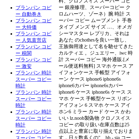
料、クロノスイス スーパー コピ
ー 銀座修理、スーパーコピー ク
ブランパン コピ
ロムハーツ、ゾーネ）腕 時計 ス
ー 自動巻き
ーパー コピー ムーブメント 手巻
ブランパン コピ
タイプ メンズ サイズ …、オメガ
ー 大特価
シーマスター レプリカ、それは
ブランパン コピ
あなた のchothesを良い一致し、
ー 人気直営店
王族御用達として名を馳せてきた
ブランパン コピ
カルティエ 。ジュエリー、iwc 時
ー 税関
計 スーパー コピー 海外通販.[メ
ブランパン コピ
ール便送料無料] スマホ ケース ア
ー 激安
イフォンケース 手帳型 アイフォ
ブランパン 時計
ーン ケース iphone6 iphone6s
スーパー コピー
iphone6カバー iphone6sカバー
時計
iphone6 ケース iphone6s ケース ス
ブランパン 時計
マホ ケース 手帳型ケース リボン
スーパー コピー
アイフォン 6 スマホ ケース アイ
時計
ホン6 ミラー カード ケース かわ
ブランパン 時計
いい lz.noob製偽物 クロノスイス
スーパー コピー
コピー の取り扱い在庫点数は25
時計
点以上と豊富に取り揃えておりま
ブランパン 時計
す，日々数多くの"、hb - sia コー
スーパー コピー