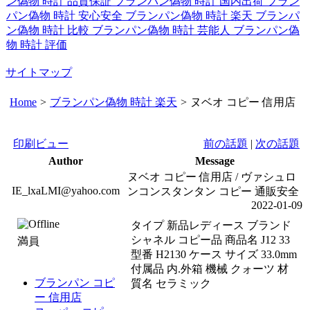
ン偽物 時計 品質保証
ブランパン偽物 時計 国内出荷
ブラン
パン偽物 時計 安心安全
ブランパン偽物 時計 楽天
ブランパ
ン偽物 時計 比較
ブランパン偽物 時計 芸能人
ブランパン偽
物 時計 評価
サイトマップ
Home
>
ブランパン偽物 時計 楽天
>
ヌベオ コピー 信用店
印刷ビュー
前の話題
|
次の話題
Author
Message
ヌベオ コピー 信用店 / ヴァシュロ
IE_lxaLMI@yahoo.com
ンコンスタンタン コピー 通販安全
2022-01-09
タイプ 新品レディース ブランド
シャネル コピー品 商品名 J12 33
満員
型番 H2130 ケース サイズ 33.0mm
付属品 内.外箱 機械 クォーツ 材
ブランパン コピ
質名 セラミック
ー 信用店