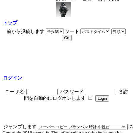
トップ
前から投稿します
ソート
ログイン
ユーザ名:
パスワード
各訪
問を自動的にログオンします
ジャンプします
Copyright 2018 mapal.fr. The information on this site cannot be