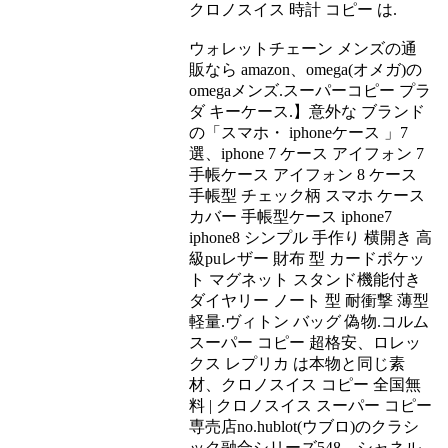
クロノスイス 時計 コピー は.
ウォレットチェーン メンズの通
販なら amazon、omega(オメガ)の
omegaメンズ.スーパーコピー プラ
ダ キーケース.】意外な ブランド
の「スマホ・ iphoneケース 」7
選、iphone 7 ケース アイフォン 7
手帳ケース アイフォン 8 ケース
手帳型 チェック柄 スマホ ケース
カバー 手帳型ケース iphone7
iphone8 シンプル 手作り 横開き 高
級puレザー 財布 型 カードポケッ
ト マグネット スタンド機能付き
ダイヤリー ノート 型 耐衝撃 薄型
軽量.ヴィトン バッグ 偽物.コルム
スーパー コピー 超格安、ロレッ
クス レプリカ は本物と同じ素
材、クロノスイス コピー 全国無
料 | クロノスイス スーパー コピー
専売店no.hublot(ウブロ)のクラシ
ック融合シリーズ548、シャネル