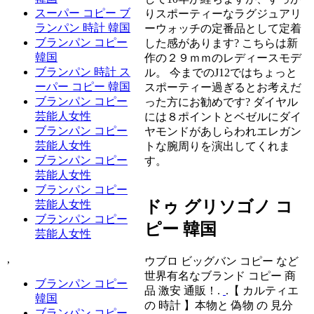
スーパー コピー ブ
りスポーティーなラグジュアリ
ランパン 時計 韓国
ーウォッチの定番品として定着
ブランパン コピー
した感があります? こちらは新
韓国
作の２９ｍｍのレディースモデ
ブランパン 時計 ス
ル。 今までのJ12ではちょっと
ーパー コピー 韓国
スポーティー過ぎるとお考えだ
ブランパン コピー
った方にお勧めです? ダイヤル
芸能人女性
には８ポイントとベゼルにダイ
ブランパン コピー
ヤモンドがあしらわれエレガン
芸能人女性
トな腕周りを演出してくれま
ブランパン コピー
す。
芸能人女性
ブランパン コピー
ドゥ グリソゴノ コ
芸能人女性
ブランパン コピー
ピー 韓国
芸能人女性
,
ウブロ ビッグバン コピー など
世界有名なブランド コピー 商
ブランパン コピー
品 激安 通販！.
.【 カルティエ
韓国
の 時計 】本物と 偽物 の 見分
ブランパン コピー