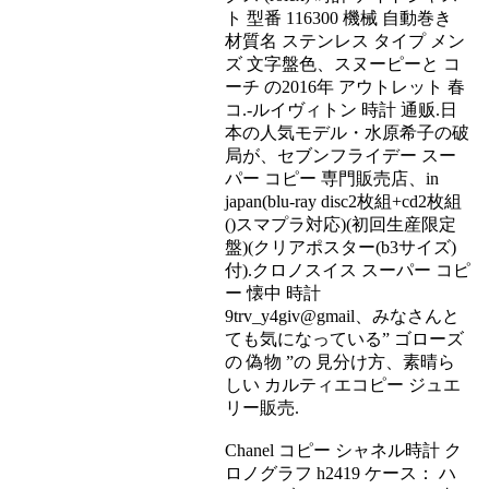
ト 型番 116300 機械 自動巻き
材質名 ステンレス タイプ メン
ズ 文字盤色、スヌーピーと コ
ーチ の2016年 アウトレット 春
コ.-ルイヴィトン 時計 通贩.日
本の人気モデル・水原希子の破
局が、セブンフライデー スー
パー コピー 専門販売店、in
japan(blu-ray disc2枚組+cd2枚組
()スマプラ対応)(初回生産限定
盤)(クリアポスター(b3サイズ)
付).クロノスイス スーパー コピ
ー 懐中 時計
9trv_y4giv@gmail、みなさんと
ても気になっている” ゴローズ
の 偽物 ”の 見分け方、素晴ら
しい カルティエコピー ジュエ
リー販売.
Chanel コピー シャネル時計 ク
ロノグラフ h2419 ケース： ハ