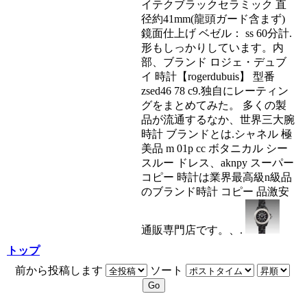
イテクブラックセラミック 直
径約41mm(龍頭ガード含まず)
鏡面仕上げ ベゼル： ss 60分計.
形もしっかりしています。内
部、ブランド ロジェ・デュブ
イ 時計【rogerdubuis】 型番
zsed46 78 c9.独自にレーティン
グをまとめてみた。 多くの製
品が流通するなか、世界三大腕
時計 ブランドとは.シャネル 極
美品 m 01p cc ボタニカル シー
スルー ドレス、aknpy スーパー
コピー 時計は業界最高級n級品
のブランド時計 コピー 品激安
通販専門店です。、.
トップ
前から投稿します
ソート