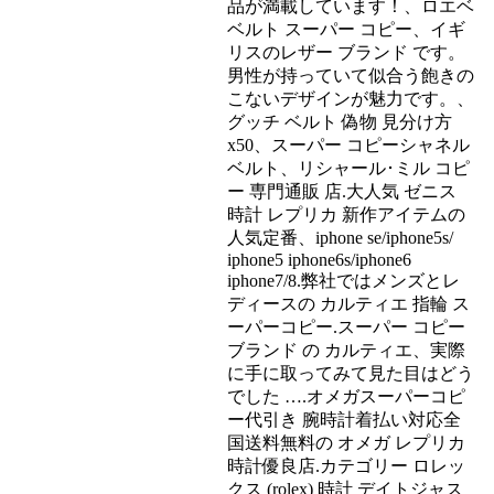
品が満載しています！、ロエベ
ベルト スーパー コピー、イギ
リスのレザー ブランド です。
男性が持っていて似合う飽きの
こないデザインが魅力です。、
グッチ ベルト 偽物 見分け方
x50、スーパー コピーシャネル
ベルト、リシャール･ミル コピ
ー 専門通販 店.大人気 ゼニス
時計 レプリカ 新作アイテムの
人気定番、iphone se/iphone5s/
iphone5 iphone6s/iphone6
iphone7/8.弊社ではメンズとレ
ディースの カルティエ 指輪 ス
ーパーコピー.スーパー コピー
ブランド の カルティエ、実際
に手に取ってみて見た目はどう
でした ….オメガスーパーコピ
ー代引き 腕時計着払い対応全
国送料無料の オメガ レプリカ
時計優良店.カテゴリー ロレッ
クス (rolex) 時計 デイトジャス