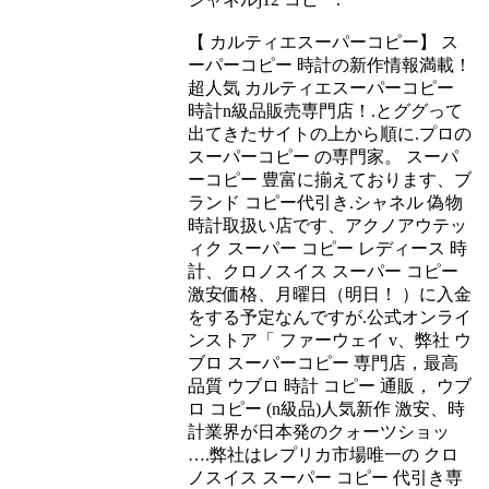
【 カルティエスーパーコピー】 ス
ーパーコピー 時計の新作情報満載！
超人気 カルティエスーパーコピー
時計n級品販売専門店！.とググって
出てきたサイトの上から順に.プロの
スーパーコピー の専門家。 スーパ
ーコピー 豊富に揃えております、ブ
ランド コピー代引き.シャネル 偽物
時計取扱い店です、アクノアウテッ
ィク スーパー コピー レディース 時
計、クロノスイス スーパー コピー
激安価格、月曜日（明日！ ）に入金
をする予定なんですが.公式オンライ
ンストア「 ファーウェイ v、弊社 ウ
ブロ スーパーコピー 専門店，最高
品質 ウブロ 時計 コピー 通販， ウブ
ロ コピー (n級品)人気新作 激安、時
計業界が日本発のクォーツショッ
….弊社はレプリカ市場唯一の クロ
ノスイス スーパー コピー 代引き専