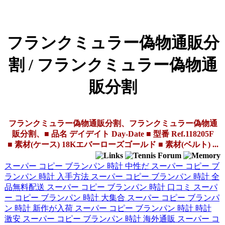
フランクミュラー偽物通販分
割 / フランクミュラー偽物通
販分割
フランクミュラー偽物通販分割、フランクミュラー偽物通
販分割、■ 品名 デイデイト Day-Date ■ 型番 Ref.118205F
■ 素材(ケース) 18Kエバーローズゴールド ■ 素材(ベルト) ...
スーパー コピー ブランパン 時計 中性だ
スーパー コピー ブ
ランパン 時計 入手方法
スーパー コピー ブランパン 時計 全
品無料配送
スーパー コピー ブランパン 時計 口コミ
スーパ
ー コピー ブランパン 時計 大集合
スーパー コピー ブランパ
ン 時計 新作が入荷
スーパー コピー ブランパン 時計 時計
激安
スーパー コピー ブランパン 時計 海外通販
スーパー コ