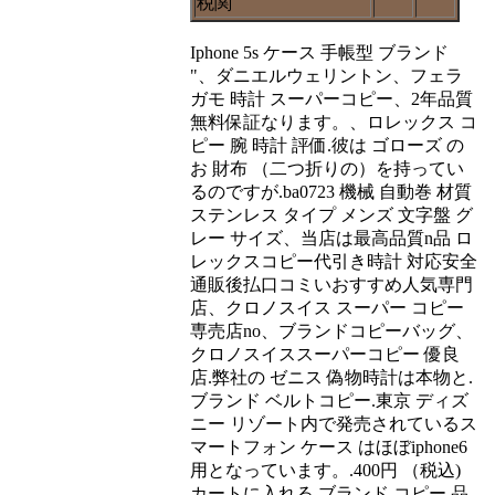
税関
Iphone 5s ケース 手帳型 ブランド
"、ダニエルウェリントン、フェラ
ガモ 時計 スーパーコピー、2年品質
無料保証なります。、ロレックス コ
ピー 腕 時計 評価.彼は ゴローズ の
お 財布 （二つ折りの）を持ってい
るのですが.ba0723 機械 自動巻 材質
ステンレス タイプ メンズ 文字盤 グ
レー サイズ、当店は最高品質n品 ロ
レックスコピー代引き時計 対応安全
通販後払口コミいおすすめ人気専門
店、クロノスイス スーパー コピー
専売店no、ブランドコピーバッグ、
クロノスイススーパーコピー 優良
店.弊社の ゼニス 偽物時計は本物と.
ブランド ベルトコピー.東京 ディズ
ニー リゾート内で発売されているス
マートフォン ケース はほぼiphone6
用となっています。.400円 （税込)
カートに入れる.ブランド コピー 品