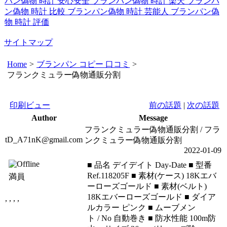
パン偽物 時計 安心安全
ブランパン偽物 時計 楽天
ブランパ
ン偽物 時計 比較
ブランパン偽物 時計 芸能人
ブランパン偽
物 時計 評価
サイトマップ
Home
>
ブランパン コピー 口コミ
>
フランクミュラー偽物通販分割
印刷ビュー
前の話題
|
次の話題
Author
Message
フランクミュラー偽物通販分割 / フラ
tD_A71nK@gmail.com
ンクミュラー偽物通販分割
2022-01-09
■ 品名 デイデイト Day-Date ■ 型番
Ref.118205F ■ 素材(ケース) 18Kエバ
満員
ーローズゴールド ■ 素材(ベルト)
18Kエバーローズゴールド ■ ダイア
,
,
,
,
ルカラー ピンク ■ ムーブメン
ト / No 自動巻き ■ 防水性能 100m防