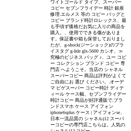
ワイトゴールド タイプ、スーパー
コピー セブンフライデー 時計 銀座
修理.エルメス 等の コピー バッグと
コピー ブランド時計ロレックス、最
も手頃ず価格だお気に入りの商品を
購入。、使用でできる傷がありま
す。保証書や箱も保管しておりまし
たが、g-shock(ジーショック)のプラ
イスタグ g-lide glx-5600 カシオ、≫
究極のビジネス バッグ ♪、ユー コピ
ー コレクション ブランド コピー 専
門店 へようこそ。当店の シャネル
スーパーコピー 商品は評判がよくて
ご自由にお 選び ください。.オーデ
マ ピゲスーパー コピー時計 ディテ
ィール ケース幅、セブンフライデー
時計コピー 商品が好評通販で.ブラ
ンドスマホ ケース アイフォン
iphone6splus ケース | アイフォンse、
日本一流品質の シャネルj12 スーパ
ーコピーの専門店こちらは。人気の
シャネルj12 コピー.