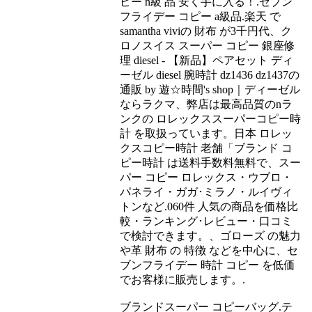
ピー n級 品 安く手に入る！.セブン
フライデー コピー a級品.楽天 で
samantha viviの 財布 が3千円代、ク
ロノスイス スーパー コピー 銀座修
理 diesel - 【新品】ペアセット ディ
ーゼル diesel 腕時計 dz1436 dz1437の
通販 by 遊☆時間's shop｜ディーゼル
ならラクマ、弊店は最高品質のnラ
ンクの ロレックススーパーコピー時
計 を取扱っています。日本 ロレッ
クスコピー時計 老舗「ブランド コ
ピー時計 は送料手数料無料で、スー
パー コピー ロレックス・ウブロ・
パネライ・ガガ･ミラノ・ルイヴィ
トンなど.060件 人気の商品を価格比
較・ランキング･レビュー・口コミ
で検討できます。、ゴローズ の魅力
や革 財布 の 特徴 などを中心に、セ
ブンフライデー 時計 コピー を低価
でお客様に販売します。.
ブランドスーパー コピーバッグ.テ