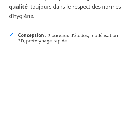
qualité
, toujours dans le respect des normes
d’hygiène​.
Conception
: 2 bureaux d’études, modélisation
3D, prototypage rapide. ​
Production
: 5 000 m² d’ateliers, 25 machines et 1
000 outils pour passer du prototype à la série.
Installation
par nos propres équipes, gage de
conformité et de performance terrain.